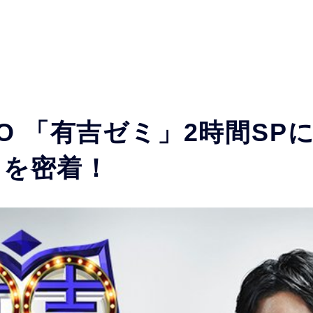
OGO 「有吉ゼミ」2時間S
しを密着！