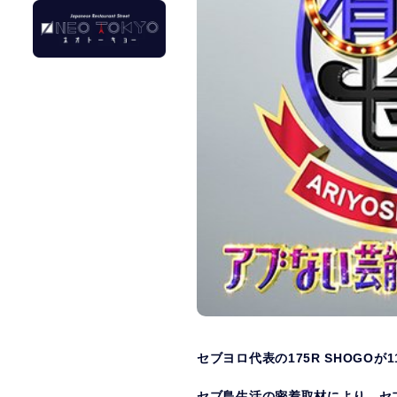
セブヨロ代表の175R SHOGOが
セブ島生活の密着取材により、セ