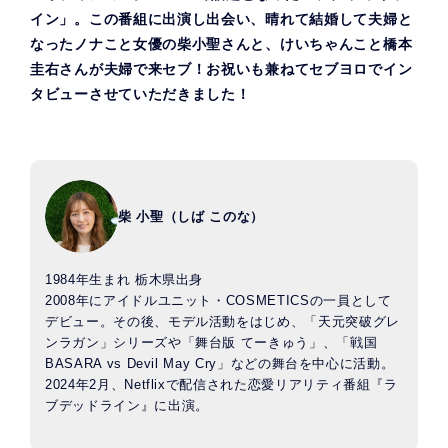
イン」。この番組に出演し出会い、晴れて結婚して夫婦と
なったノナこと女優の柴小聖さんと、けいちゃんこと橋本
圭右さんが夫婦で来セブ！お祝いも兼ねてセブヨロでイン
タビューさせていただきました！
柴 小聖（しば このな）
1984年生まれ 栃木県出身
2008年にアイドルユニット・COSMETICSの一員として
デビュー。その後、モデル活動をはじめ、「天元突破グレ
ンラガン」シリーズや「舞台版 てーきゅう」、「戦国
BASARA vs Devil May Cry」などの舞台を中心に活動。
2024年2月、Netflixで配信された恋愛リアリティ番組『ラ
ブデッドライン』に出演。