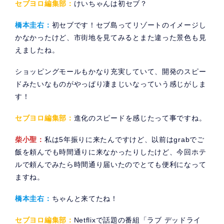
セブヨロ編集部：
けいちゃんは初セブ？
橋本圭右：
初セブです！セブ島ってリゾートのイメージし
かなかったけど、市街地を見てみるとまた違った景色も見
えましたね。
ショッピングモールもかなり充実していて、開発のスピー
ドみたいなものがやっぱり凄まじいなっていう感じがしま
す！
セブヨロ編集部：
進化のスピードを感じたって事ですね。
柴小聖：
私は5年振りに来たんですけど、以前はgrabでご
飯を頼んでも時間通りに来なかったりしたけど、今回ホテ
ルで頼んでみたら時間通り届いたのでとても便利になって
ますね。
橋本圭右：
ちゃんと来てたね！
セブヨロ編集部：
Netflixで話題の番組「ラブ デッドライ