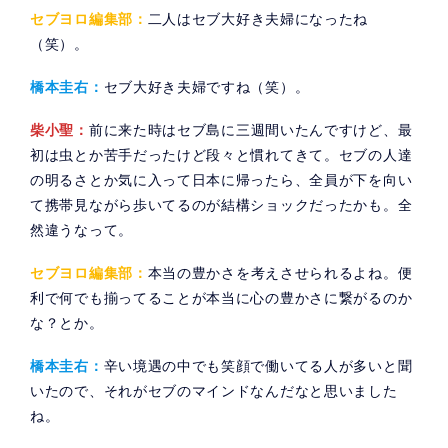
セブヨロ編集部：
二人はセブ大好き夫婦になったね
（笑）。
橋本圭右：
セブ大好き夫婦ですね（笑）。
柴小聖：
前に来た時はセブ島に三週間いたんですけど、最
初は虫とか苦手だったけど段々と慣れてきて。セブの人達
の明るさとか気に入って日本に帰ったら、全員が下を向い
て携帯見ながら歩いてるのが結構ショックだったかも。全
然違うなって。
セブヨロ編集部：
本当の豊かさを考えさせられるよね。便
利で何でも揃ってることが本当に心の豊かさに繋がるのか
な？とか。
橋本圭右：
辛い境遇の中でも笑顔で働いてる人が多いと聞
いたので、それがセブのマインドなんだなと思いました
ね。