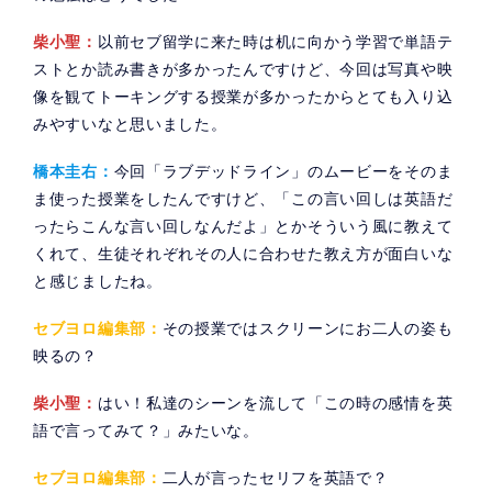
柴小聖：
以前セブ留学に来た時は机に向かう学習で単語テ
ストとか読み書きが多かったんですけど、今回は写真や映
像を観てトーキングする授業が多かったからとても入り込
みやすいなと思いました。
橋本圭右：
今回「ラブデッドライン」のムービーをそのま
ま使った授業をしたんですけど、「この言い回しは英語だ
ったらこんな言い回しなんだよ」とかそういう風に教えて
くれて、生徒それぞれその人に合わせた教え方が面白いな
と感じましたね。
セブヨロ編集部：
その授業ではスクリーンにお二人の姿も
映るの？
柴小聖：
はい！私達のシーンを流して「この時の感情を英
語で言ってみて？」みたいな。
セブヨロ編集部：
二人が言ったセリフを英語で？