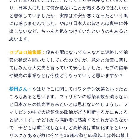
り、日本人に対して何か危ないことが増えるのではないか
と想像していましたが、実際は治安が悪くなったという風
には感じませんでした。やはり日本人の皆さんは夜中に外
出しないなど、ちゃんと気をつけていたというのもあると
思います。
セブヨロ編集部：
僕も心配になって友人などに連絡して治
安の状況を聞いたりしていたのですが、意外と治安に関し
てはみんな大丈夫と言っていて安心しました。セブの留学
や観光の事業などは今後どうなっていくと思いますか？
松田さん：
やはりそこに関してはワクチン次第といったと
ころもあると思います。フィリピンの感染者数が減らない
と日本からの観光客も来たいとは思わないでしょうし、フ
ィリピンの中で大統領含め政治がどう判断するかにもよる
と思います。子どもから高齢者に感染する恐れがあるなか
で、子どもは重症化しないけど高齢者は重症化するという
リスクがあるが故に今でも15歳未満と65歳以上は外出禁止