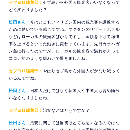
セブヨロ編集部：
セブ島から外国人観光客がいなくなって
どう変わりました？
松田さん：
今はどこもフィリピン国内の観光客を誘致する
ために動いている感じですね。マクタンのリゾートホテル
などはローカルの観光客ばかりですし、金額を下げて稼働
率を上げるといった動きに変わっています。先日カオハガ
ン島に行ったのですが、ローカルの観光客で溢れかえって
コロナ前のような賑わいで驚きましたね。
セブヨロ編集部：
やはりセブ島から外国人がかなり減って
いるんですね。
松田さん：
日本人だけではなく韓国人や中国人も含め随分
いなくなりましたね。
セブヨロ編集部：
治安などはどうですか？
松田さん：
治安に関しては当初はとても悪くなるのではな
いかと言われていました。ひったくりや泥棒などが増えた