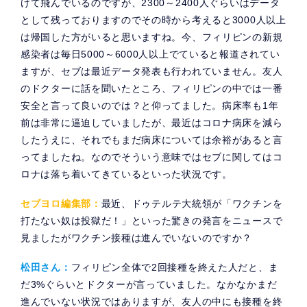
けて飛んでいるのですが、2300～2400人ぐらいはデータ
として残っておりますのでその時から考えると3000人以上
は帰国した方がいると思いますね。今、フィリピンの新規
感染者は毎日5000～6000人以上でていると報道されてい
ますが、セブは最近データ発表も行われていません。友人
のドクターに話を聞いたところ、フィリピンの中では一番
安全と言って良いのでは？と仰ってました。病床率も1年
前は非常に逼迫していましたが、最近はコロナ病床を減ら
したうえに、それでもまだ病床については余裕があると言
ってましたね。なのでそういう意味ではセブに関してはコ
ロナは落ち着いてきているといった状況です。
セブヨロ編集部：
最近、ドゥテルテ大統領が「ワクチンを
打たない奴は投獄だ！」といった驚きの発言をニュースで
見ましたがワクチン接種は進んでいないのですか？
松田さん：
フィリピン全体で2回接種を終えた人だと、ま
だ3%ぐらいとドクターが言っていました。なかなかまだ
進んでいない状況ではありますが、友人の中にも接種を終