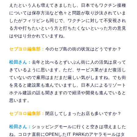
えたという人も増えてきましたし、日本でもワクチン接種
については保存方法など色々と問題が取り沙汰されていま
したがフィリピンも同じで、ワクチンに対して不安視され
る方や打ちたいという方と打ちたくないといった方の意見
はやはり分かれていますね。
セブヨロ編集部：
今のセブ島の街の状況はどうですか？
松田さん：
去年と比べるとずいぶん街に人の活気は戻って
きているように思います。ただ、サービス業がまだ復活し
ていないので雇用はまだまだ厳しい気がしますね。でも街
を見ると建設業も進んでいますし、日本人によるリゾート
ホテル建設の話も聞きますので経済や開発も進んでいると
思います。
セブヨロ編集部：
閉店してしまったお店も多いですか？
松田さん：
ショッピングモールに行くと空きは増えました
ね。コロナ直前にOPENしたIT PARKのアヤラモールはタ