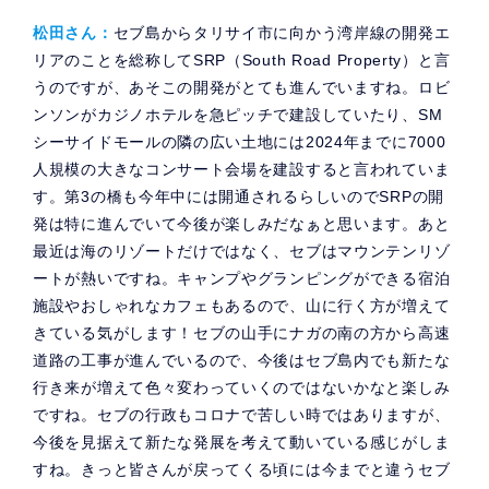
松田さん：
セブ島からタリサイ市に向かう湾岸線の開発エ
リアのことを総称してSRP（South Road Property）と言
うのですが、あそこの開発がとても進んでいますね。ロビ
ンソンがカジノホテルを急ピッチで建設していたり、SM
シーサイドモールの隣の広い土地には2024年までに7000
人規模の大きなコンサート会場を建設すると言われていま
す。第3の橋も今年中には開通されるらしいのでSRPの開
発は特に進んでいて今後が楽しみだなぁと思います。あと
最近は海のリゾートだけではなく、セブはマウンテンリゾ
ートが熱いですね。キャンプやグランピングができる宿泊
施設やおしゃれなカフェもあるので、山に行く方が増えて
きている気がします！セブの山手にナガの南の方から高速
道路の工事が進んでいるので、今後はセブ島内でも新たな
行き来が増えて色々変わっていくのではないかなと楽しみ
ですね。セブの行政もコロナで苦しい時ではありますが、
今後を見据えて新たな発展を考えて動いている感じがしま
すね。きっと皆さんが戻ってくる頃には今までと違うセブ