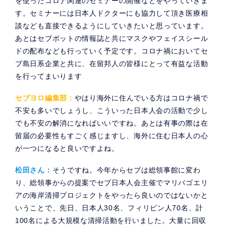
を使ったコロナ関連のセミナーの開催などをやっていきま
す。セミナーには日本人ドクターにも協力して頂き医療相
談なども直接できるようにしていきたいと思っています。
あとはセブポットの情報誌と共にマスクやフェイスシール
ドの配布なども行っていく予定です。コロナ禍においてセ
ブ島日系企業と共に、在留邦人の皆様にとって有益な活動
を行ってまいります
セブヨロ編集部：
やはり海外に住んでいる方はコロナ禍で
不安も多いでしょうし、こういった日本人会の活動で少し
でも不安の解消になればいいですね。あとは有事の際は在
留届の必要性もすごく感じますし、海外に住む日本人の心
が一つになると良いですよね。
松田さん：
そうですね。今年からセブは総領事館に変わ
り、総領事からの提案でセブ日本人会主催でマリバゴエリ
アの海岸清掃プロジェクトをやったら良いのではないかと
いうことで、先日、日本人30名、フィリピン人70名、計
100名による大規模な清掃活動を行いました。大量に回収