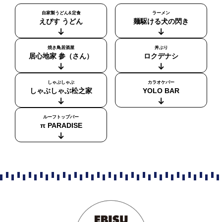
自家製うどん&定食
ラーメン
えびす うどん
麺駆ける犬の閃き
焼き鳥居酒屋
丼ぶり
居心地家 参（さん）
ロクデナシ
しゃぶしゃぶ
カラオケバー
しゃぶしゃぶ松之家
YOLO BAR
ルーフトップバー
π PARADISE